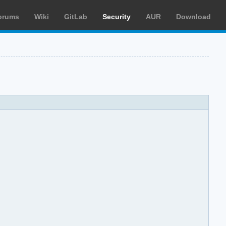
orums
Wiki
GitLab
Security
AUR
Download